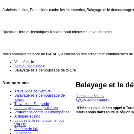
Nos services
Ardoises et zinc, Protections contre les intempéries, Balayage et le démoussage 
.
FAQs
Quelques termes techniques à savoir pour mieux cibler vos besoins.
.
Références
Nous sommes membre de l'ADACQ association des artisants et commercants de 
Vous êtes ici :
Accueil Tradizinc
>
Balayage et le démoussage de toiture
Nos services
Balayage et le d
Travaux de couverture
Balayage et le démoussage de
Joomla шаблоны
toiture
аудио книги скачать
Travaux de Zinguerie
Le nettoyage de gouttières
N'hésitez plus, faites appel à Tr
Protections contre les intempéries
intervenons dans toute la région ly
Ardoises et zinc
La pose et le remplacement de
VELUX
Fenêtre de toit
Le lambris