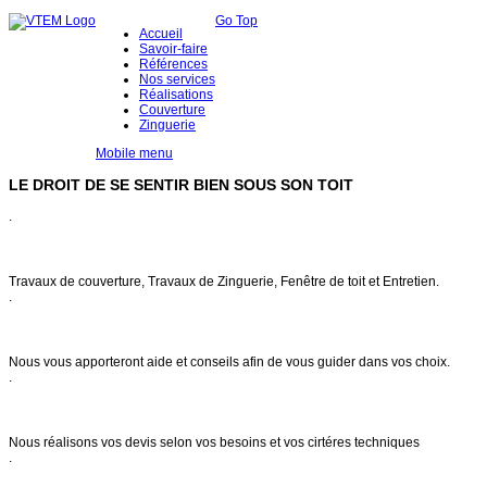
Go Top
Accueil
Savoir-faire
Références
Nos services
Réalisations
Couverture
Zinguerie
Mobile menu
LE DROIT DE SE SENTIR BIEN SOUS SON TOIT
.
Notre savoir faire
Travaux de couverture, Travaux de Zinguerie, Fenêtre de toit et Entretien.
.
Conseils & entretien
Nous vous apporteront aide et conseils afin de vous guider dans vos choix.
.
Demande de devis
Nous réalisons vos devis selon vos besoins et vos cirtéres techniques
.