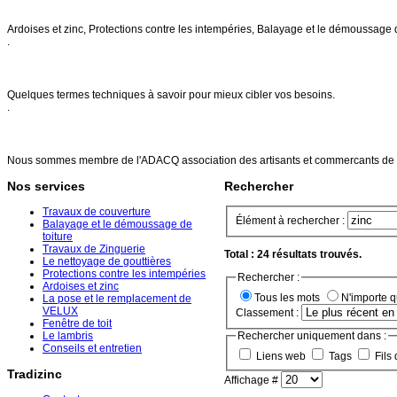
Nos services
Ardoises et zinc, Protections contre les intempéries, Balayage et le démoussage 
.
FAQs
Quelques termes techniques à savoir pour mieux cibler vos besoins.
.
Références
Nous sommes membre de l'ADACQ association des artisants et commercants de 
Nos services
Rechercher
Travaux de couverture
Élément à rechercher :
Balayage et le démoussage de
toiture
Travaux de Zinguerie
Total : 24 résultats trouvés.
Le nettoyage de gouttières
Protections contre les intempéries
Rechercher :
Ardoises et zinc
Tous les mots
N'importe 
La pose et le remplacement de
VELUX
Classement :
Fenêtre de toit
Le lambris
Rechercher uniquement dans :
Conseils et entretien
Liens web
Tags
Fils 
Tradizinc
Affichage #