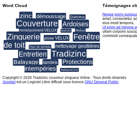
Word Cloud
Témoignages cli
zinc
Neque porro quisqu
démoussage
Quincieux
amet, consectetur, a
Couverture
Ardoises
eius modi tempora.
Ut enim ad minima 
remplacement VELUX
Rhône
Mont d'or
ullam corporis suscip
Zinguerie
Fenêtre
commodi consequatu
pose VELUX
de toit
nettoyage gouttières
Pays de dombes
Tradizinc
Entretien
Protections
Balayage
lambris
intempéries
JoelLipman.Com
Copyright © 2026 Tradizinc couvreur zingueur rhône - Tous droits réservés
Joomla!
est un Logiciel Libre diffusé sous licence
GNU General Public