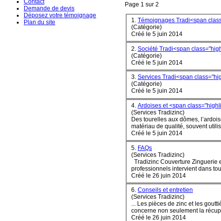
Contact
Page 1 sur 2
Demande de devis
Déposez votre témoignage
1.
Témoignages Tradi<span class
Plan du site
(Catégorie)
Créé le 5 juin 2014
2.
Société Tradi<span class="hig
(Catégorie)
Créé le 5 juin 2014
3.
Services Tradi<span class="hi
(Catégorie)
Créé le 5 juin 2014
4.
Ardoises et <span class="highl
(Services Tradizinc)
Des tourelles aux dômes, l’ardois
Créé le 5 juin 2014
5.
FAQs
(Services Tradizinc)
Tradi
zinc
Couverture Zinguerie es
professionnels intervient dans tou
Créé le 26 juin 2014
6.
Conseils et entretien
(Services Tradizinc)
... Les pièces de
zinc
et les gouttiè
concerne non seulement la récupér
Créé le 26 juin 2014