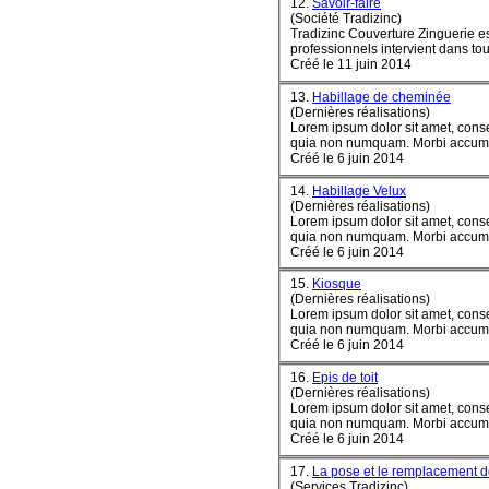
12.
Savoir-faire
(Société Tradizinc)
Tradi
zinc
Couverture Zinguerie est
professionnels intervient dans tou
Créé le 11 juin 2014
13.
Habillage de cheminée
(Dernières réalisations)
Lorem ipsum dolor sit amet, conse
quia non numquam
Créé le 6 juin 2014
14.
Habillage Velux
(Dernières réalisations)
Lorem ipsum dolor sit amet, conse
quia non numquam
Créé le 6 juin 2014
15.
Kiosque
(Dernières réalisations)
Lorem ipsum dolor sit amet, conse
quia non numquam
Créé le 6 juin 2014
16.
Epis de toit
(Dernières réalisations)
Lorem ipsum dolor sit amet, conse
quia non numquam
Créé le 6 juin 2014
17.
La pose et le remplacement
(Services Tradizinc)