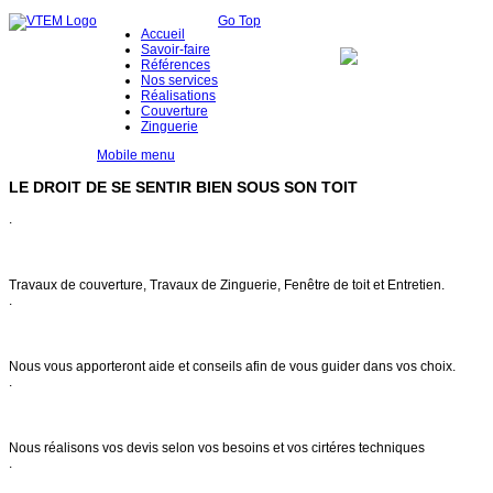
Go Top
Accueil
Savoir-faire
Références
Nos services
Réalisations
Couverture
Zinguerie
Mobile menu
LE DROIT DE SE SENTIR BIEN SOUS SON TOIT
.
Notre savoir faire
Travaux de couverture, Travaux de Zinguerie, Fenêtre de toit et Entretien.
.
Conseils & entretien
Nous vous apporteront aide et conseils afin de vous guider dans vos choix.
.
Demande de devis
Nous réalisons vos devis selon vos besoins et vos cirtéres techniques
.