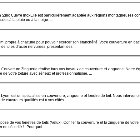
 en :Zinc Cuivre InoxElle est particulièrement adaptée aux régions montagneuses co
osé
es à la pluie ou à la neige. ...
um, propre à chacune pour pouvoir exercer son étanchéité. Votre couverture en bac
 de tôles d’acier nervurées, présentant des ...
c Couverture Zinguerie réalise tous vos travaux de couverture et zinguerie. Notre é
de votre toiture avec sérieux et professionnalisme. ...
Lyon, est un spécialiste en couverture, zinguerie et fenêtre de toit. Nous interveno
de couvreurs qualifiés est à vos côtés ...
a
pose
de vos fenêtres de toits (
Velux
). Confier la couverture et la zinguerie de votre 
er en sécurité ! Pourquoi ...