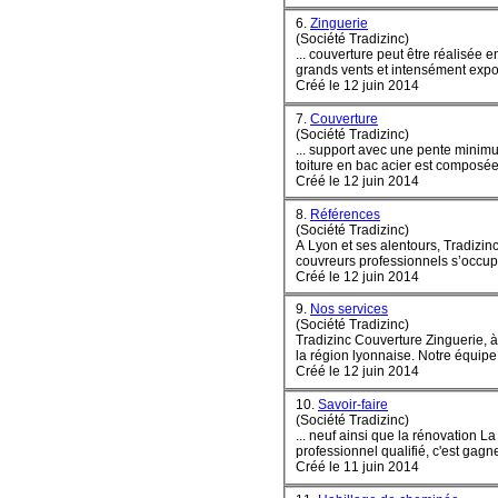
6.
Zinguerie
(Société Tradizinc)
... couverture peut être réalisée
grands vents et intensément ex
p
Créé le 12 juin 2014
7.
Couverture
(Société Tradizinc)
... support avec une pente minim
toiture en bac acier est com
posé
e
Créé le 12 juin 2014
8.
Références
(Société Tradizinc)
A Lyon et ses alentours, Tradizin
couvreurs professionnels s’occupe 
Créé le 12 juin 2014
9.
Nos services
(Société Tradizinc)
Tradizinc Couverture Zinguerie, à 
la région lyonnaise. Notre équipe 
Créé le 12 juin 2014
10.
Savoir-faire
(Société Tradizinc)
... neuf ainsi que la rénovation L
professionnel qualifié, c'est gagn
Créé le 11 juin 2014