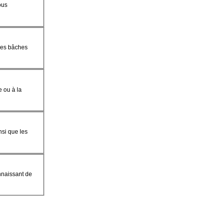
ous
 des bâches
e ou à la
nsi que les
nnaissant de