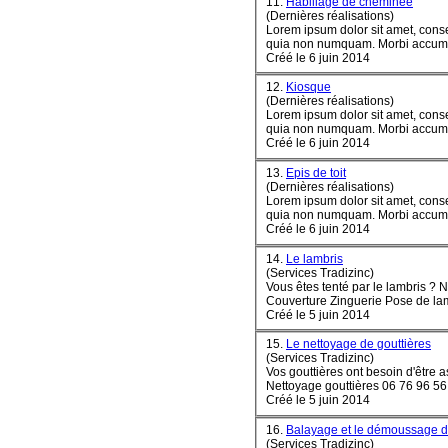
11.
Habillage de cheminée
(Dernières réalisations)
Lorem ipsum dolor sit amet, conse
quia non numquam. Morbi accumsa
Créé le 6 juin 2014
12.
Kiosque
(Dernières réalisations)
Lorem ipsum dolor sit amet, conse
quia non numquam. Morbi accumsa
Créé le 6 juin 2014
13.
Epis de toit
(Dernières réalisations)
Lorem ipsum dolor sit amet, conse
quia non numquam. Morbi accumsa
Créé le 6 juin 2014
14.
Le lambris
(Services Tradizinc)
Vous êtes tenté par le lambris ? 
Couverture Zinguerie Pose de lam
Créé le 5 juin 2014
15.
Le nettoyage de gouttières
(Services Tradizinc)
Vos gouttières ont besoin d'être 
Nettoyage gouttières 06 76 96 56 
Créé le 5 juin 2014
16.
Balayage et le démoussage de
(Services Tradizinc)