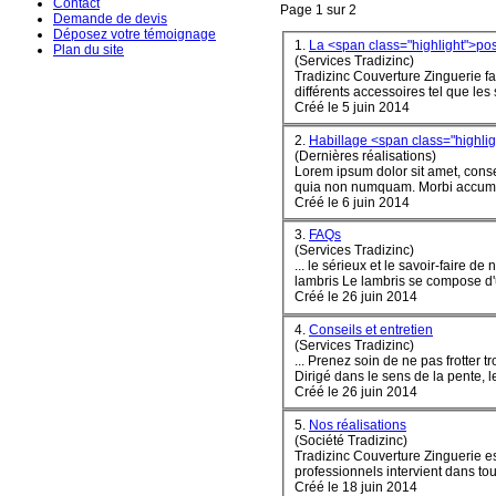
Contact
Page 1 sur 2
Demande de devis
Déposez votre témoignage
1.
La <span class="highlight">p
Plan du site
(Services Tradizinc)
Tradizinc Couverture Zinguerie fa
différents accessoires tel que les s
Créé le 5 juin 2014
2.
Habillage <span class="highli
(Dernières réalisations)
Lorem ipsum dolor sit amet, conse
quia non numquam. Morbi accumsa
Créé le 6 juin 2014
3.
FAQs
(Services Tradizinc)
... le sérieux et le savoir-faire
lambris Le lambris se com
pose
d'
Créé le 26 juin 2014
4.
Conseils et entretien
(Services Tradizinc)
... Prenez soin de ne pas frotter 
Dirigé dans le sens de la pente, le
Créé le 26 juin 2014
5.
Nos réalisations
(Société Tradizinc)
Tradizinc Couverture Zinguerie est
professionnels intervient dans tou
Créé le 18 juin 2014