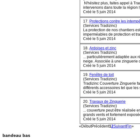
N'hésitez plus, faites appel à Tr
intervenons dans toute la région ly
Créé le 5 juin 2014
17.
Protections contre les intemp
(Services Tradizinc)
La protection de nos chantiers es
imperméables de protection et trav
Créé le 5 juin 2014
18.
Ardoises et zinc
(Services Tradizinc)
... particulièrement adaptée aux
neige. Associée à une zinguerie de
Créé le 5 juin 2014
19.
Fenêtre de toit
(Services Tradizinc)
Tradizinc Couverture Zinguerie fa
différents accessoires tel que les s
Créé le 5 juin 2014
20.
Travaux de Zinguerie
(Services Tradizinc)
... couverture peut être réalisée
grands vents et fortement ex
posé
Créé le 5 juin 2014
«
Début
Précédent
1
2
Suivant
Fin
»
bandeau bas