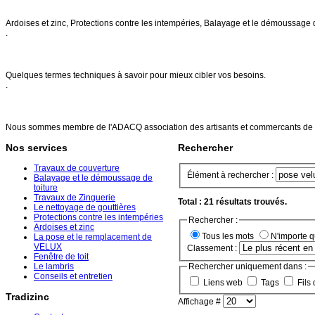
Nos services
Ardoises et zinc, Protections contre les intempéries, Balayage et le démoussage 
.
FAQs
Quelques termes techniques à savoir pour mieux cibler vos besoins.
.
Références
Nous sommes membre de l'ADACQ association des artisants et commercants de 
Nos services
Rechercher
Travaux de couverture
Élément à rechercher :
Balayage et le démoussage de
toiture
Travaux de Zinguerie
Total : 21 résultats trouvés.
Le nettoyage de gouttières
Protections contre les intempéries
Rechercher :
Ardoises et zinc
Tous les mots
N'importe 
La pose et le remplacement de
VELUX
Classement :
Fenêtre de toit
Le lambris
Rechercher uniquement dans :
Conseils et entretien
Liens web
Tags
Fils 
Tradizinc
Affichage #