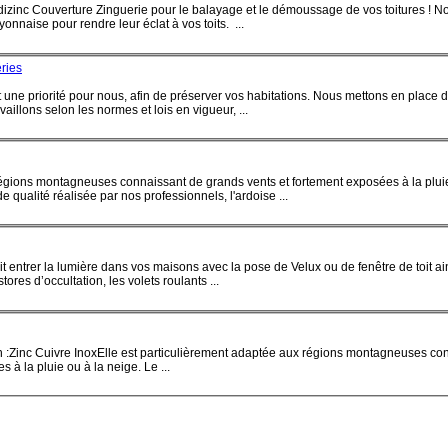
adizinc Couverture Zinguerie pour le balayage et le démoussage de vos toitures ! N
onnaise pour rendre leur éclat à vos toits. ...
éries
t une priorité pour nous, afin de préserver vos habitations. Nous mettons en place
aillons selon les normes et lois en vigueur, ...
 régions montagneuses connaissant de grands vents et fortement ex
posé
es à la plui
 qualité réalisée par nos professionnels, l'ardoise ...
it entrer la lumière dans vos maisons avec la
pose
de
Velux
ou de fenêtre de toit ai
tores d’occultation, les volets roulants ...
 en :Zinc Cuivre InoxElle est particulièrement adaptée aux régions montagneuses co
es à la pluie ou à la neige. Le ...