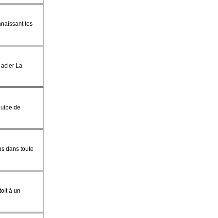
nnaissant les
 acier La
quipe de
ns dans toute
toit à un