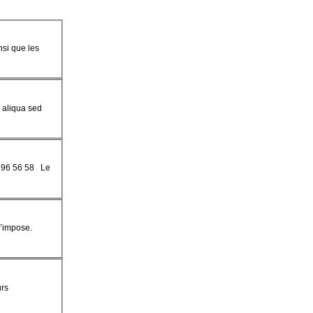
nsi que les
a aliqua sed
76 96 56 58 Le
s’im
pose
.
urs