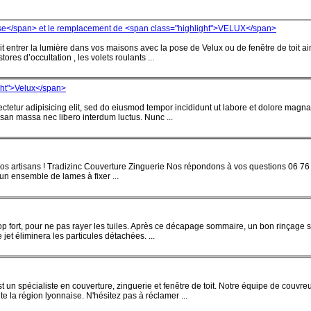
ose</span> et le remplacement de <span class="highlight">VELUX</span>
it entrer la lumière dans vos maisons avec la
pose
de
Velux
ou de fenêtre de toit ai
tores d’occultation , les volets roulants ...
ght">Velux</span>
ctetur adipisicing elit, sed do eiusmod tempor incididunt ut labore et dolore magn
n massa nec libero interdum luctus. Nunc ...
 de nos artisans ! Tradizinc Couverture Zinguerie Nos répondons à vos questions 06 
un ensemble de lames à fixer ...
trop fort, pour ne pas rayer les tuiles. Après ce décapage sommaire, un bon rinçage 
 jet éliminera les particules détachées. ...
 un spécialiste en couverture, zinguerie et fenêtre de toit. Notre équipe de couvre
te la région lyonnaise. N'hésitez pas à réclamer ...