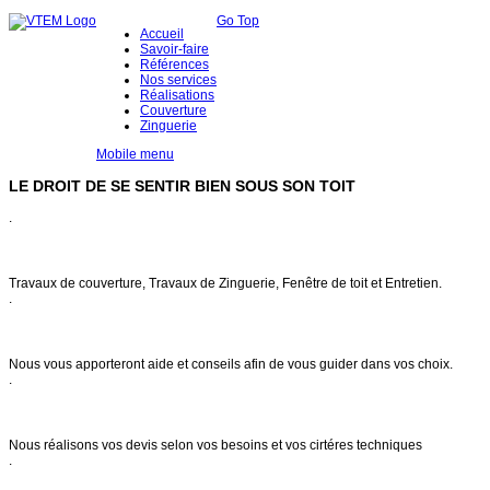
Go Top
Accueil
Savoir-faire
Références
Nos services
Réalisations
Couverture
Zinguerie
Mobile menu
LE DROIT DE SE SENTIR BIEN SOUS SON TOIT
.
Notre savoir faire
Travaux de couverture, Travaux de Zinguerie, Fenêtre de toit et Entretien.
.
Conseils & entretien
Nous vous apporteront aide et conseils afin de vous guider dans vos choix.
.
Demande de devis
Nous réalisons vos devis selon vos besoins et vos cirtéres techniques
.