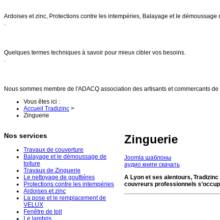
Nos services
Ardoises et zinc, Protections contre les intempéries, Balayage et le démoussage 
.
FAQs
Quelques termes techniques à savoir pour mieux cibler vos besoins.
.
Références
Nous sommes membre de l'ADACQ association des artisants et commercants de 
Vous êtes ici :
Accueil Tradizinc
>
Zinguerie
Nos services
Zinguerie
Travaux de couverture
Balayage et le démoussage de
Joomla шаблоны
toiture
аудио книги скачать
Travaux de Zinguerie
Le nettoyage de gouttières
A Lyon et ses alentours, Tradizinc
Protections contre les intempéries
couvreurs professionnels s’occupe
Ardoises et zinc
La pose et le remplacement de
VELUX
Fenêtre de toit
Le lambris