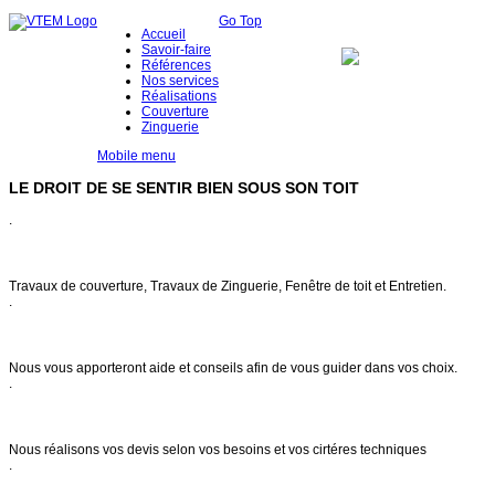
Go Top
Accueil
Savoir-faire
Références
Nos services
Réalisations
Couverture
Zinguerie
Mobile menu
LE DROIT DE SE SENTIR BIEN SOUS SON TOIT
.
Notre savoir faire
Travaux de couverture, Travaux de Zinguerie, Fenêtre de toit et Entretien.
.
Conseils & entretien
Nous vous apporteront aide et conseils afin de vous guider dans vos choix.
.
Demande de devis
Nous réalisons vos devis selon vos besoins et vos cirtéres techniques
.