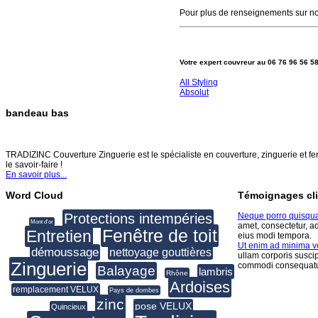
Pour plus de renseignements sur not
Votre expert couvreur au 06 76 96 56 5
All Styling
Absolut
bandeau bas
TRADIZINC COUVERTURE ZINGUERIE
TRADIZINC Couverture Zinguerie est le spécialiste en couverture, zinguerie et fen
le savoir-faire !
En savoir plus...
Word Cloud
Témoignages cli
Protections intempéries
Neque porro quisqu
Mont d'or
amet, consectetur, a
Fenêtre de toit
Entretien
eius modi tempora.
Ut enim ad minima 
démoussage
nettoyage gouttières
ullam corporis suscip
Zinguerie
commodi consequatu
Balayage
lambris
Rhône
Ardoises
remplacement VELUX
Pays de dombes
zinc
pose VELUX
Quincieux