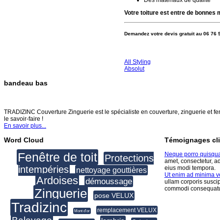
Votre toiture est entre de bonnes 
Demandez votre devis gratuit au 06 76 
All Styling
Absolut
bandeau bas
TRADIZINC COUVERTURE ZINGUERIE
TRADIZINC Couverture Zinguerie est le spécialiste en couverture, zinguerie et fen
le savoir-faire !
En savoir plus...
Word Cloud
Témoignages cli
Fenêtre de toit
Neque porro quisqu
Protections
amet, consectetur, a
intempéries
eius modi tempora.
nettoyage gouttières
Ut enim ad minima 
Ardoises
démoussage
ullam corporis suscip
commodi consequatu
Zinguerie
pose VELUX
Tradizinc
remplacement VELUX
Mont d'or