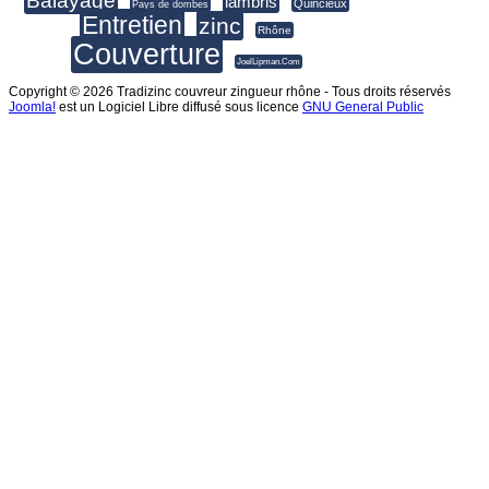
Balayage
lambris
Quincieux
Pays de dombes
Entretien
zinc
Rhône
Couverture
JoelLipman.Com
Copyright © 2026 Tradizinc couvreur zingueur rhône - Tous droits réservés
Joomla!
est un Logiciel Libre diffusé sous licence
GNU General Public