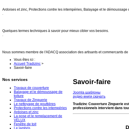
Nos services
Ardoises et zinc, Protections contre les intempéries, Balayage et le démoussage 
.
FAQs
Quelques termes techniques à savoir pour mieux cibler vos besoins.
.
Références
Nous sommes membre de l'ADACQ association des artisants et commercants de 
Vous êtes ici :
Accueil Tradizinc
>
Savoir-faire
Nos services
Savoir-faire
Travaux de couverture
Balayage et le démoussage de
Joomla шаблоны
toiture
аудио книги скачать
Travaux de Zinguerie
Le nettoyage de gouttières
Tradizinc Couverture Zinguerie est
Protections contre les intempéries
professionnels intervient dans tout
Ardoises et zinc
La pose et le remplacement de
VELUX
Fenêtre de toit
D
Le lambris