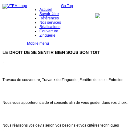
Go Top
Accueil
Savoir-faire
Références
Nos services
Réalisations
Couverture
Zinguerie
Mobile menu
LE DROIT DE SE SENTIR BIEN SOUS SON TOIT
.
Notre savoir faire
Travaux de couverture, Travaux de Zinguerie, Fenêtre de toit et Entretien.
.
Conseils & entretien
Nous vous apporteront aide et conseils afin de vous guider dans vos choix.
.
Demande de devis
Nous réalisons vos devis selon vos besoins et vos cirtéres techniques
.