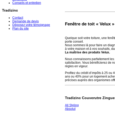
Conseils et entretien
Tradizinc
Contact
Demande de devis
Fenêtre de toit « Velux »
Déposez votre témoignage
Plan du site
Quelque soit votre toiture, une fenê
porte conseil.
Nous sommes là pour faire un diagnos
à votre maison et à vos souhaits, da
La maîtrise des produits Velux.
Nous connaissons parfaitement les p
satisfaction. Vous bénéficierez de n
règles en vigeur.
Profitez du crédit d’impôts à 25 ou
ans ou 40% pour un logement achevé
précises auprès des organismes offi
Tradizinc Couverutre Zinguer
All Styling
Absolut