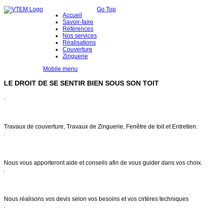
Go Top
Accueil
Savoir-faire
Références
Nos services
Réalisations
Couverture
Zinguerie
Mobile menu
LE DROIT DE SE SENTIR BIEN SOUS SON TOIT
.
Notre savoir faire
Travaux de couverture, Travaux de Zinguerie, Fenêtre de toit et Entretien.
.
Conseils & entretien
Nous vous apporteront aide et conseils afin de vous guider dans vos choix.
.
Demande de devis
Nous réalisons vos devis selon vos besoins et vos cirtéres techniques
.