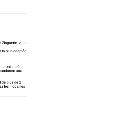
tre Zinguerie vous
n la plus adaptée
rteront entière
x conforme aux
t de plus de 2
ez les modalités