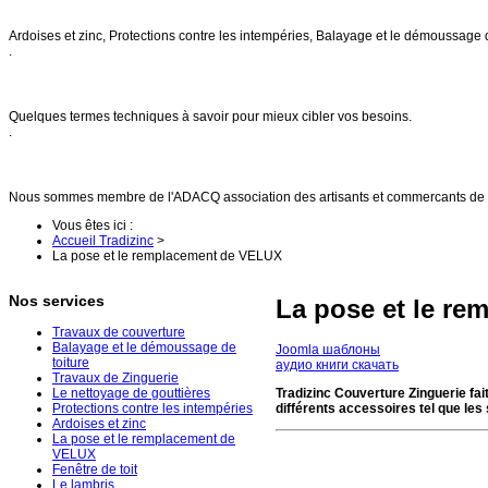
Nos services
Ardoises et zinc, Protections contre les intempéries, Balayage et le démoussage 
.
FAQs
Quelques termes techniques à savoir pour mieux cibler vos besoins.
.
Références
Nous sommes membre de l'ADACQ association des artisants et commercants de 
Vous êtes ici :
Accueil Tradizinc
>
La pose et le remplacement de VELUX
Nos services
La pose et le r
Travaux de couverture
Balayage et le démoussage de
Joomla шаблоны
toiture
аудио книги скачать
Travaux de Zinguerie
Le nettoyage de gouttières
Tradizinc Couverture Zinguerie fai
Protections contre les intempéries
différents accessoires tel que les 
Ardoises et zinc
La pose et le remplacement de
VELUX
Fenêtre de toit
Le lambris