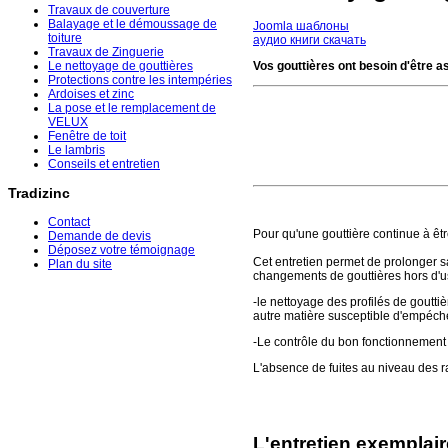
Travaux de couverture
Balayage et le démoussage de
Joomla шаблоны
toiture
аудио книги скачать
Travaux de Zinguerie
Le nettoyage de gouttières
Vos gouttières ont besoin d'être a
Protections contre les intempéries
Ardoises et zinc
La pose et le remplacement de
VELUX
Fenêtre de toit
Le lambris
Conseils et entretien
Tradizinc
Contact
Pour qu'une gouttière continue à être 
Demande de devis
Déposez votre témoignage
Cet entretien permet de prolonger s
Plan du site
changements de gouttières hors d'us
-le nettoyage des profilés de gouttièr
autre matière susceptible d'empéch
-Le contrôle du bon fonctionnement d
L'absence de fuites au niveau des ra
L'entretien exemplair