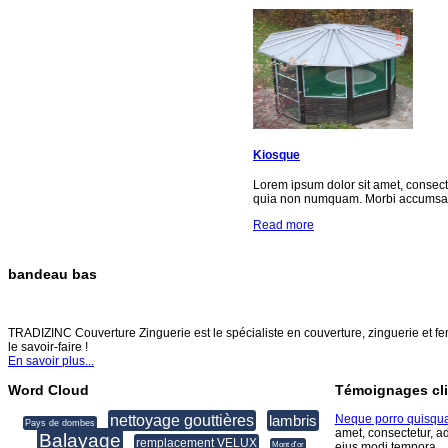
Kiosque
Lorem ipsum dolor sit amet, consect
quia non numquam. Morbi accumsan 
Read more
bandeau bas
TRADIZINC COUVERTURE ZINGUERIE
TRADIZINC Couverture Zinguerie est le spécialiste en couverture, zinguerie et fen
le savoir-faire !
En savoir plus...
Word Cloud
Témoignages cli
nettoyage gouttières
lambris
Neque porro quisqu
Pays de dombes
amet, consectetur, a
Balayage
remplacement VELUX
Mont d'or
eius modi tempora.