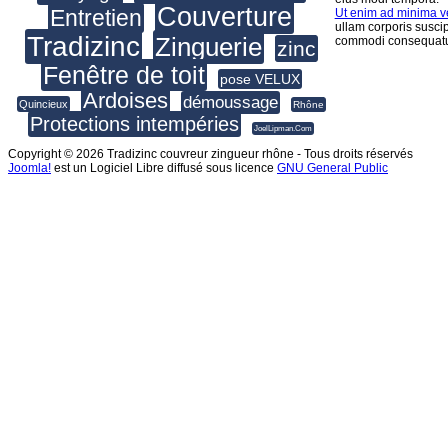
Couverture
Entretien
Ut enim ad minima 
ullam corporis suscip
Tradizinc
Zinguerie
commodi consequatu
zinc
Fenêtre de toit
pose VELUX
Ardoises
démoussage
Quincieux
Rhône
Protections intempéries
JoelLipman.Com
Copyright © 2026 Tradizinc couvreur zingueur rhône - Tous droits réservés
Joomla!
est un Logiciel Libre diffusé sous licence
GNU General Public